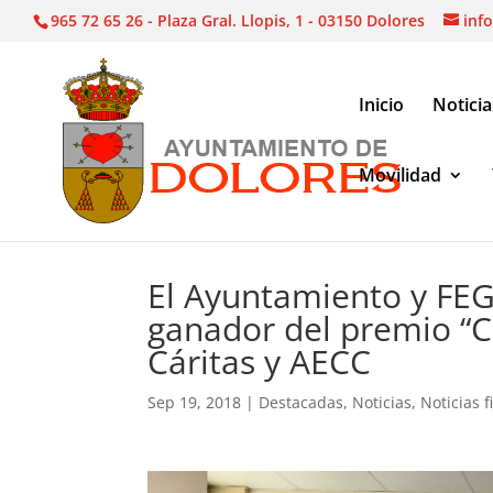
965 72 65 26 - Plaza Gral. Llopis, 1 - 03150 Dolores
inf
Inicio
Noticia
Movilidad
Noticias
|
Destacadas
|
El Ayuntamiento y FEGADO
El Ayuntamiento y FE
ganador del premio “C
Cáritas y AECC
Sep 19, 2018
|
Destacadas
,
Noticias
,
Noticias f