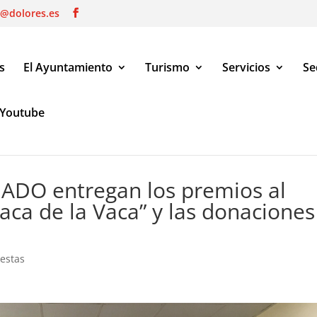
o@dolores.es
s
El Ayuntamiento
Turismo
Servicios
Se
Youtube
 entregan los premios al ganador del premio “Caca de la Vaca” y 
GADO entregan los premios al
aca de la Vaca” y las donaciones
iestas