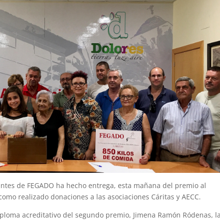
antes de FEGADO ha hecho entrega, esta mañana del premio al
 como realizado donaciones a las asociaciones Cáritas y AECC.
iploma acreditativo del segundo premio, Jimena Ramón Ródenas, l