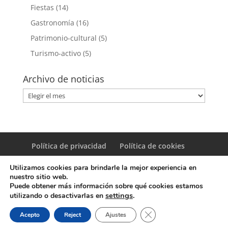
Fiestas
(14)
Gastronomía
(16)
Patrimonio-cultural
(5)
Turismo-activo
(5)
Archivo de noticias
Archivo
de
noticias
Política de privacidad
Política de cookies
Utilizamos cookies para brindarle la mejor experiencia en
nuestro sitio web.
Puede obtener más información sobre qué cookies estamos
settings
.
utilizando o desactivarlas en
© Copyright Servicio de Informática y Telecomunicaciones.
Cerrar el banner de coo
Acepto
Reject
Ajustes
Diputacion Provincial Alicante