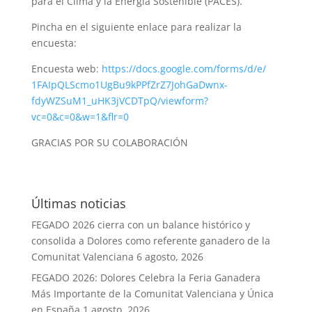
para el Clima y la Energía Sostenible (PACES).
Pincha en el siguiente enlace para realizar la
encuesta:
Encuesta web:
https://docs.google.com/forms/
d/e/
1FAIpQLScmo1UgBu9kPPfZrZ7JohGa
Dwnx-
fdyWZSuM1_uHK3jVCDTpQ/
viewform?
vc=0&c=0&w=1&flr=0
GRACIAS POR SU COLABORACIÓN
Últimas noticias
FEGADO 2026 cierra con un balance histórico y
consolida a Dolores como referente ganadero de la
Comunitat Valenciana
6 agosto, 2026
FEGADO 2026: Dolores Celebra la Feria Ganadera
Más Importante de la Comunitat Valenciana y Única
en España
1 agosto, 2026