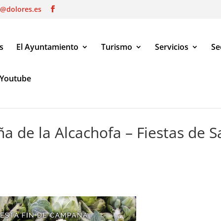
o@dolores.es
s
El Ayuntamiento
Turismo
Servicios
Se
Youtube
de la Alcachofa – Fiestas de San Pascual
a de la Alcachofa – Fiestas de S