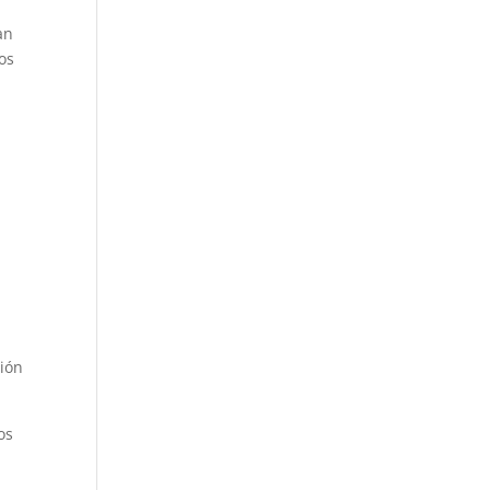
an
tos
ción
os