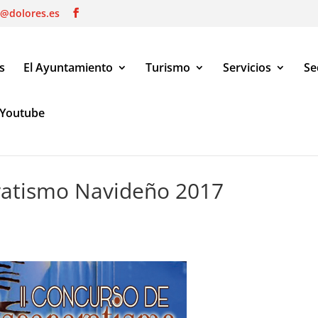
o@dolores.es
s
El Ayuntamiento
Turismo
Servicios
Se
Youtube
tismo Navideño 2017
aratismo Navideño 2017