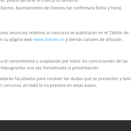
nte, podrá declarar el Concurso desierto.
l Excmo. Ayuntamiento de Dolores (se confirmará fecha y hora).
sivos anuncios relativos al concurso se publicarán en el Tablón de
 en su página web
www.dolores.es
y demás canales de difusión.
ica el conocimiento y aceptación por todos los concursantes de las
 impugnarlas una vez formalizada la presentación.
uedarán facultados para resolver las dudas que se presenten y tom
 concurso, en todo lo no previsto en estas bases.