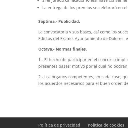
Si el Jurado calificador lo estimase convenie
La entrega de los premios se celebrará en e
Séptima.- Publicidad.
La convocatoria y sus bases, así como los suce
Edictos del Excmo. Ayuntamiento de Dolores,
Octava.- Normas finales.
1.- El hecho de participar en el concurso impl
presentes bases; motivo por el cual no podrán
2.- Los órganos competentes, en cada caso, q
los acuerdos necesarios para el buen orden del
Política de privacidad
Política de cookies