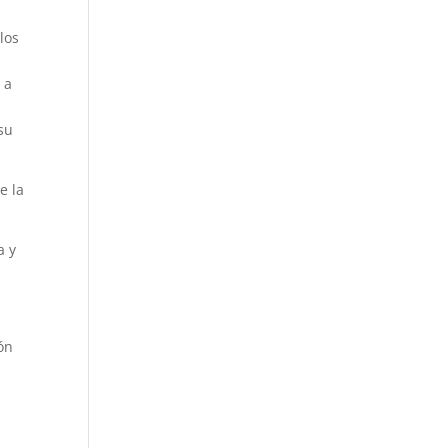
los
 a
su
e la
a y
ón