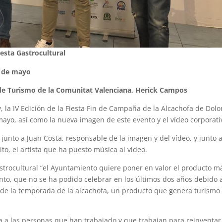
iesta Gastrocultural
 1 de mayo
al de Turismo de la Comunitat Valenciana, Herick Campos
 la IV Edición de la Fiesta Fin de Campaña de la Alcachofa de Dolo
 mayo, así como la nueva imagen de este evento y el vídeo corporati
unto a Juan Costa, responsable de la imagen y del vídeo, y junto 
o, el artista que ha puesto música al vídeo.
astrocultural “el Ayuntamiento quiere poner en valor el producto m
nto, que no se ha podido celebrar en los últimos dos años debido a
al de la temporada de la alcachofa, un producto que genera turismo
a a las personas que han trabajado y que trabajan para reinventar