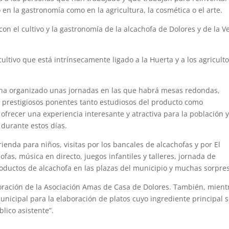
o en la gastronomía como en la agricultura, la cosmética o el arte.
con el cultivo y la gastronomía de la alcachofa de Dolores y de la V
cultivo que está intrínsecamente ligado a la Huerta y a los agricult
 ha organizado unas jornadas en las que habrá mesas redondas,
e prestigiosos ponentes tanto estudiosos del producto como
e ofrecer una experiencia interesante y atractiva para la población 
 durante estos días.
nda para niños, visitas por los bancales de alcachofas y por El
fas, música en directo, juegos infantiles y talleres, jornada de
oductos de alcachofa en las plazas del municipio y muchas sorpre
ración de la Asociación Amas de Casa de Dolores. También, mient
nicipal para la elaboración de platos cuyo ingrediente principal 
lico asistente”.