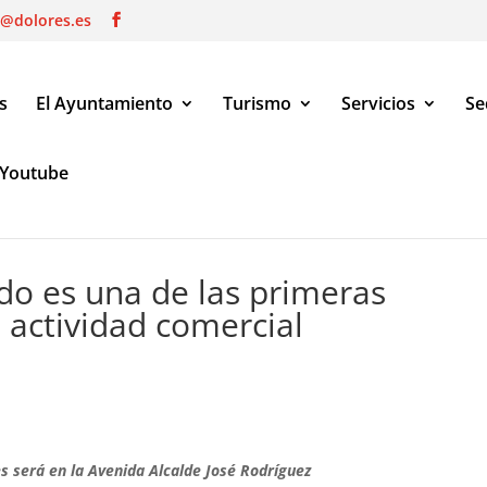
o@dolores.es
s
El Ayuntamiento
Turismo
Servicios
Se
Youtube
es una de las primeras medidas de vuelta a la actividad comercial
do es una de las primeras
 actividad comercial
s será en la Avenida Alcalde José Rodríguez