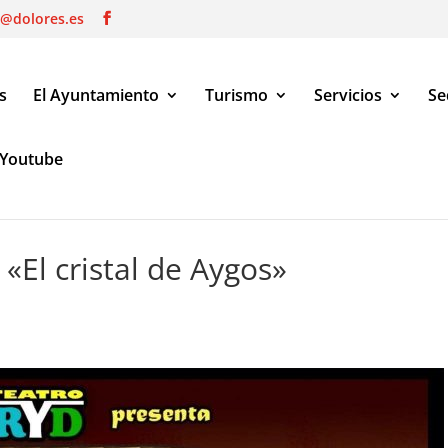
o@dolores.es
s
El Ayuntamiento
Turismo
Servicios
Se
Youtube
El cristal de Aygos»
 «El cristal de Aygos»