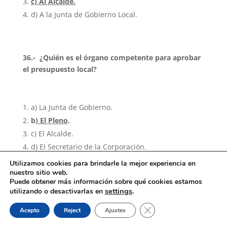
c) Al Alcalde.
d) A la Junta de Gobierno Local.
36.- ¿Quién es el órgano competente para aprobar
el presupuesto local?
a) La Junta de Gobierno.
b
) El Pleno
.
c) El Alcalde.
d) El Secretario de la Corporación.
Utilizamos cookies para brindarle la mejor experiencia en
nuestro sitio web.
Puede obtener más información sobre qué cookies estamos
37.- ¿Quién es el órgano competente para formar
settings
.
utilizando o desactivarlas en
el presupuesto local?
Cerrar el banner de coo
Acepto
Reject
Ajustes