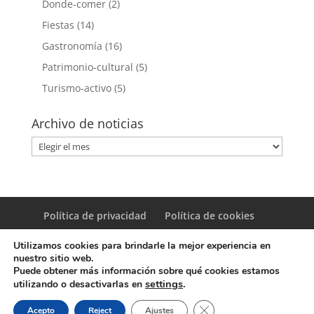
Donde-comer
(2)
Fiestas
(14)
Gastronomía
(16)
Patrimonio-cultural
(5)
Turismo-activo
(5)
Archivo de noticias
Archivo
de
noticias
Política de privacidad
Política de cookies
Utilizamos cookies para brindarle la mejor experiencia en
nuestro sitio web.
Puede obtener más información sobre qué cookies estamos
settings
.
utilizando o desactivarlas en
© Copyright Servicio de Informática y Telecomunicaciones.
Cerrar el banner de coo
Acepto
Reject
Ajustes