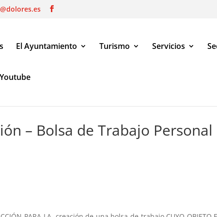
o@dolores.es
s
El Ayuntamiento
Turismo
Servicios
Se
Youtube
Trabajo Personal de Limpieza
ión – Bolsa de Trabajo Personal
CIÓN PARA LA creación de una bolsa de trabajo CUYO OBJETO E