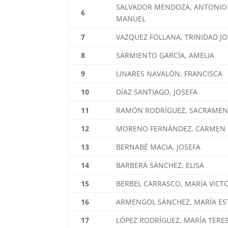
SALVADOR MENDOZA, ANTONIO
6
MANUEL
7
VAZQUEZ FOLLANA, TRINIDAD J
8
SARMIENTO GARCÍA, AMELIA
9
LINARES NAVALÓN, FRANCISCA
10
DÍAZ SANTIAGO, JOSEFA
11
RAMÓN RODRÍGUEZ, SACRAME
12
MORENO FERNÁNDEZ, CARMEN
13
BERNABÉ MACIA, JOSEFA
14
BARBERÁ SÁNCHEZ, ELISA
15
BERBEL CARRASCO, MARÍA VICT
16
ARMENGOL SÁNCHEZ, MARÍA ES
17
LÓPEZ RODRÍGUEZ, MARÍA TERE