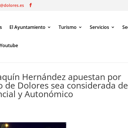
o@dolores.es
s
El Ayuntamiento
Turismo
Servicios
Se
Youtube
z apuestan por que la Feria de Ganado de Dolores sea considerada
oaquín Hernández apuestan por
o de Dolores sea considerada d
incial y Autonómico