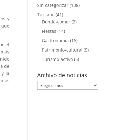
Sin categorizar
(138)
Turismo
(41)
ios y
Donde-comer
(2)
a que
Fiestas
(14)
Gastronomía
(16)
or el
Patrimonio-cultural
(5)
n más
enido
Turismo-activo
(5)
ta de
 y la
Archivo de noticias
remos
Archivo
de
noticias