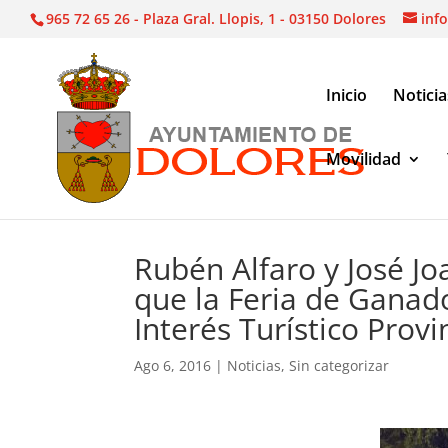
965 72 65 26 - Plaza Gral. Llopis, 1 - 03150 Dolores
inf
Inicio
Noticia
Movilidad
Noticias
|
Rubén Alfaro y José Joaquín Hernánde
Rubén Alfaro y José J
que la Feria de Ganad
Interés Turístico Prov
Ago 6, 2016
|
Noticias
,
Sin categorizar