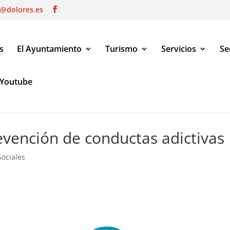
o@dolores.es
s
El Ayuntamiento
Turismo
Servicios
Se
Youtube
ención de conductas adictivas
evención de conductas adictivas
Sociales