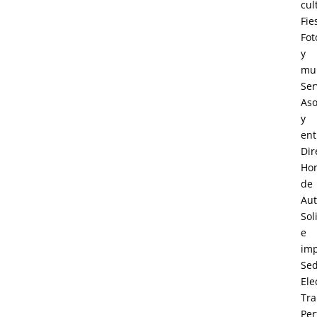
cul
Fie
Fot
y
mul
Ser
Aso
y
ent
Dir
Hor
de
Au
Sol
e
im
Se
Ele
Tra
Perf