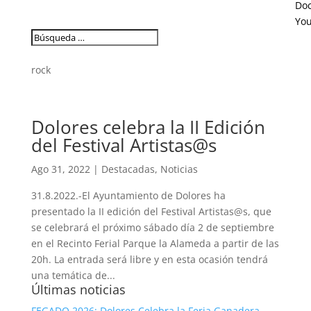
Do
Yo
rock
Dolores celebra la II Edición
del Festival Artistas@s
Ago 31, 2022
|
Destacadas
,
Noticias
31.8.2022.-El Ayuntamiento de Dolores ha
presentado la II edición del Festival Artistas@s, que
se celebrará el próximo sábado día 2 de septiembre
en el Recinto Ferial Parque la Alameda a partir de las
20h. La entrada será libre y en esta ocasión tendrá
una temática de...
Últimas noticias
FEGADO 2026: Dolores Celebra la Feria Ganadera