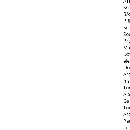
AT
SO
BÁ
PR
Ser
Soc
Pr
Mu
Da
ele
Or
Ar
his
Tu
Al
Ga
Tu
Act
Pa
cul