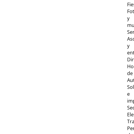
Fie
Fo
y
mu
Ser
As
y
en
Dir
Ho
de
Au
Sol
e
im
Se
Ele
Tr
Per