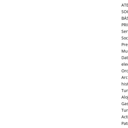
AT
SO
BÁ
PR
Ser
Soc
Pre
Mun
Dat
ele
Or
Arc
his
Tu
Alo
Ga
Tu
Act
Pat