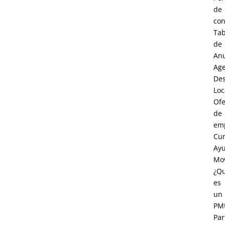
de
con
Tab
de
An
Age
Des
Loc
Ofe
de
em
Cur
Ay
Mov
¿Q
es
un
PM
Par