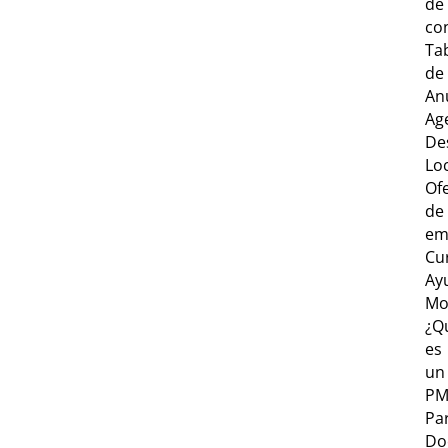
de
co
Ta
de
An
Ag
De
Lo
Of
de
em
Cu
Ay
Mo
¿Q
es
un
PM
Par
Do