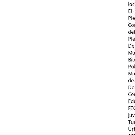
loc
El
Pl
Co
del
Pl
De
Mu
Bib
Pú
Mu
de
Do
Ce
Ed
FE
Ju
Tu
Ur