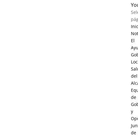
Yo
Sel
pág
Ini
Not
El
Ay
Go
Loc
Sal
del
Alc
Eq
de
Go
y
Opo
Jun
de