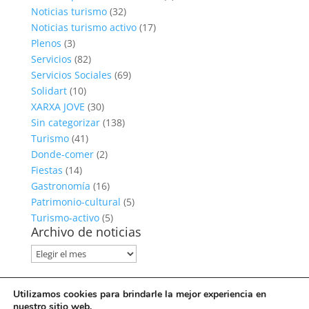
Noticias turismo
(32)
Noticias turismo activo
(17)
Plenos
(3)
Servicios
(82)
Servicios Sociales
(69)
Solidart
(10)
XARXA JOVE
(30)
Sin categorizar
(138)
Turismo
(41)
Donde-comer
(2)
Fiestas
(14)
Gastronomía
(16)
Patrimonio-cultural
(5)
Turismo-activo
(5)
Archivo de noticias
Archivo
de
noticias
Política de privacidad
Utilizamos cookies para brindarle la mejor experiencia en
Política de cookies
nuestro sitio web.