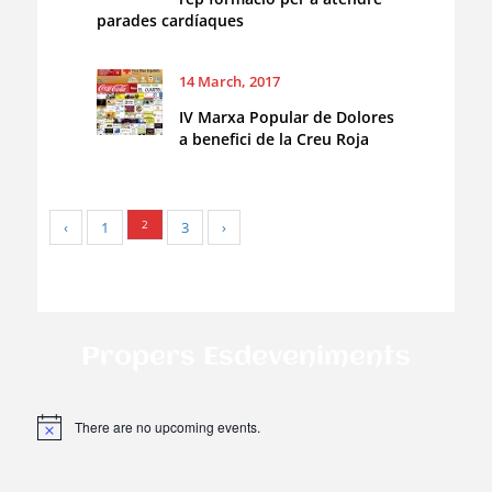
parades cardíaques
14 March, 2017
IV Marxa Popular de Dolores
a benefici de la Creu Roja
2
‹
1
3
›
Propers Esdeveniments
There are no upcoming events.
N
o
t
i