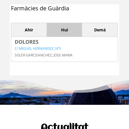
c
Farmàcies de Guàrdia
e
Ahir
Hui
Demà
DOLORES
C/ MIGUEL HERNANDEZ, Nº5
SOLER GARCISANCHEZ, JOSE MARIA
Actualitat