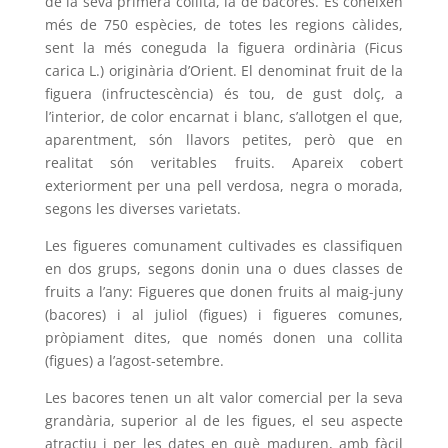
de la seva primera collita, la de bacores. Es coneixen
més de 750 espècies, de totes les regions càlides,
sent la més coneguda la figuera ordinària (Ficus
carica L.) originària d’Orient. El denominat fruit de la
figuera (infructescència) és tou, de gust dolç, a
l’interior, de color encarnat i blanc, s’allotgen el que,
aparentment, són llavors petites, però que en
realitat són veritables fruits. Apareix cobert
exteriorment per una pell verdosa, negra o morada,
segons les diverses varietats.
Les figueres comunament cultivades es classifiquen
en dos grups, segons donin una o dues classes de
fruits a l’any: Figueres que donen fruits al maig-juny
(bacores) i al juliol (figues) i figueres comunes,
pròpiament dites, que només donen una collita
(figues) a l’agost-setembre.
Les bacores tenen un alt valor comercial per la seva
grandària, superior al de les figues, el seu aspecte
atractiu i per les dates en què maduren, amb fàcil