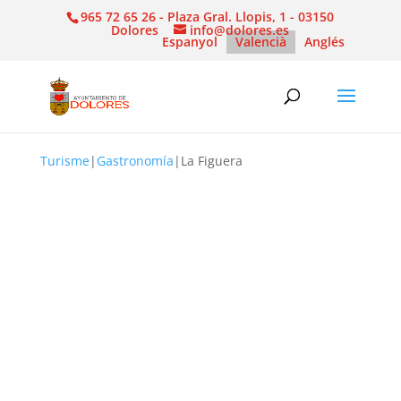
965 72 65 26 - Plaza Gral. Llopis, 1 - 03150
Dolores
info@dolores.es
Espanyol
Valencià
Anglés
Turisme
|
Gastronomía
|
La Figuera