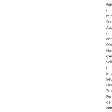
Fot
i
mit
Ser
Ass
i
ent
Dir
Hor
d’A
Sol·
i
im
Se
Ele
Tra
Perf
de
con