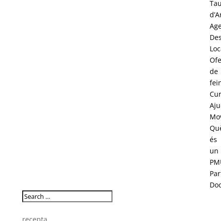
Tau
d’A
Age
Des
Loc
Ofe
de
fei
Cur
Aju
Mov
Qu
és
un
PM
Par
Do
recepta