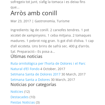
sofregeix tot junt, s’afig la tomaca i es deixa fins
que...
Arròs amb conill
Mar 23, 2017
|
Gastronomía
,
Turisme
Ingredients: kg de conill. 2 carxofes tendres. 1 pot
xicotet de xampinyons. 1 ceba mitjana. 2 tomaques
madures. 1 pebrot roig gran. ½ got d’oli d’oliva. 1 cap
d’all xicoteta. Uns brins de safrà sec. 400 g d’arròs.
Sal. Preparació:– Es posa a...
Últimas noticias
Ruta ornitològica per l’horta de Dolores i el Parc
Natural d’El Fondo
4 October, 2017
Setmana Santa de Dolores 2017
30 March, 2017
Setmana Santa a Dolores
30 March, 2017
Noticias por categorías
Notícies
(12)
Destacades
(10)
Fiestas Noticias
(3)