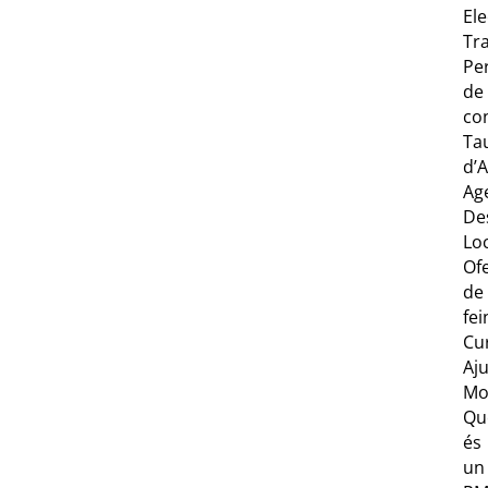
Ele
Tr
Per
de
co
Ta
d’
Ag
De
Lo
Of
de
fei
Cu
Aj
Mov
Qu
és
un