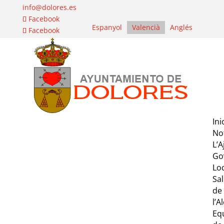
info@dolores.es
Facebook
Espanyol
Valencià
Anglés
Facebook
Ini
Not
L’
Go
Lo
Sa
de
l’A
Eq