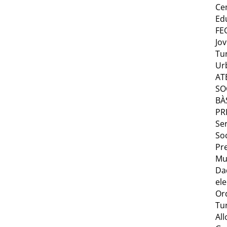
Ce
Ed
FE
Jo
Tu
Ur
AT
SO
BÀ
PR
Ser
Soc
Pr
Mu
Da
ele
Or
Tu
Al