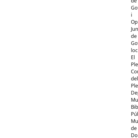
de
Go
i
Op
Ju
de
Go
loc
El
Ple
Co
del
Ple
De
Mu
Bib
Pú
Mu
de
Do