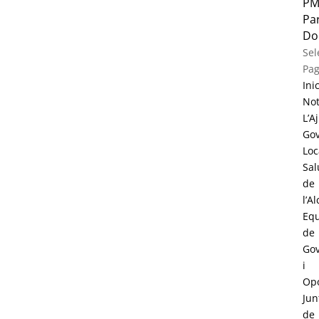
PM
Par
Do
Sel
Pa
Inic
Not
L’A
Go
Loc
Sal
de
l’A
Eq
de
Go
i
Opo
Jun
de